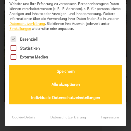
Website und Ihre Erfahrung zu verbessern.
Personenbezogene Daten
können verarbeitet werden (z. B. IP-Adressen), z. B. für personalisierte
Anzeigen und Inhalte oder Anzeigen- und Inhaltsmessung.
Weitere
Informationen über die Verwendung Ihrer Daten finden Sie in unserer
Datenschutzerklärung
.
Sie können Ihre Auswahl jederzeit unter
Einstellungen
widerrufen oder anpassen.
Es folgt eine Liste der Service-Gruppen, für die eine Einwil
Essenziell
Statistiken
Externe Medien
Speichern
Alle akzeptieren
Individuelle Datenschutzeinstellungen
© Human Help Network e.V., Mainz
© Human Help Network e.V., Mainz
© Human Help Network e.V., Mainz
© Human Help Network e.V., Mainz
© Human Help Network e.V., Mainz
Cookie-Details
Datenschutzerklärung
Impressum