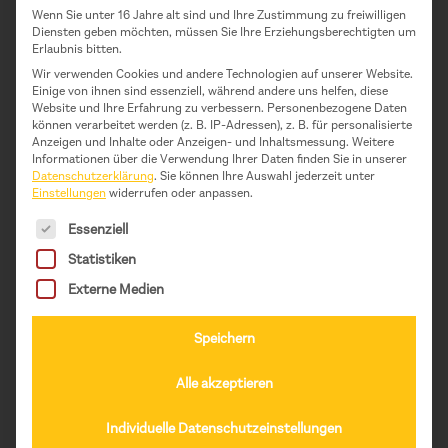
gesellschaftliches Tabuthema, das durch die
Wenn Sie unter 16 Jahre alt sind und Ihre Zustimmung zu freiwilligen
Thematisierung im Theaterspiel besprechbar wird.
Diensten geben möchten, müssen Sie Ihre Erziehungsberechtigten um
Erlaubnis bitten.
Dadurch wird die Kommunikation über sexuelle
Wir verwenden Cookies und andere Technologien auf unserer Website.
Aufklärung angestoßen und ungewollten
Einige von ihnen sind essenziell, während andere uns helfen, diese
Schwangerschaften, aber auch sexuell übertragbaren
Website und Ihre Erfahrung zu verbessern.
Personenbezogene Daten
können verarbeitet werden (z. B. IP-Adressen), z. B. für personalisierte
Krankheiten vorgebeugt.
Anzeigen und Inhalte oder Anzeigen- und Inhaltsmessung.
Weitere
Informationen über die Verwendung Ihrer Daten finden Sie in unserer
Datenschutzerklärung
.
Sie können Ihre Auswahl jederzeit unter
Einstellungen
widerrufen oder anpassen.
Es folgt eine Liste der Service-Gruppen, für die eine Einwil
Essenziell
Statistiken
Externe Medien
Speichern
SDG 5
Alle akzeptieren
Die Zusammenarbeit innerhalb der Theatergruppe
fördert auch das Verständnis von Gleich­berechtigung
Individuelle Datenschutzeinstellungen
zwischen den Geschlechtern. Junge Frauen und